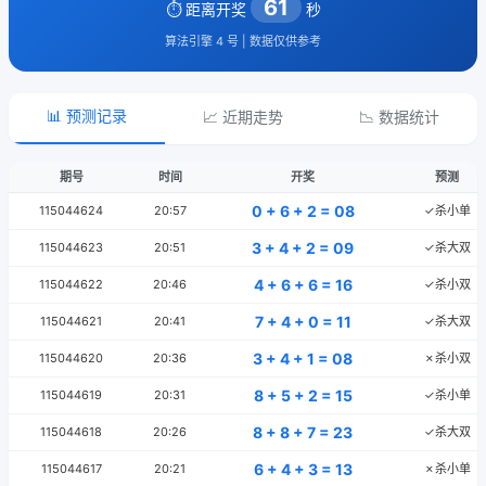
61
⏱️ 距离开奖
秒
算法引擎 4 号 | 数据仅供参考
📊 预测记录
📈 近期走势
📉 数据统计
期号
时间
开奖
预测
0 + 6 + 2 = 08
115044624
20:57
✓杀小单
3 + 4 + 2 = 09
115044623
20:51
✓杀大双
4 + 6 + 6 = 16
115044622
20:46
✓杀小双
7 + 4 + 0 = 11
115044621
20:41
✓杀大双
3 + 4 + 1 = 08
115044620
20:36
✗杀小双
8 + 5 + 2 = 15
115044619
20:31
✓杀小单
8 + 8 + 7 = 23
115044618
20:26
✓杀大双
6 + 4 + 3 = 13
115044617
20:21
✗杀小单