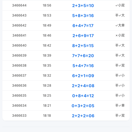
2+3+5=10
3466644
18:56
✓小双
5+8+3=16
3466643
18:53
半✓大
6+4+7=17
3466642
18:49
✓大单
2+6+9=17
3466641
18:46
✗小双
8+2+5=15
3466640
18:42
半✓大
7+7+6=20
3466639
18:39
半✓大
5+4+7=16
3466638
18:35
半✓双
6+2+1=09
3466637
18:32
半✓小
2+2+4=08
3466636
18:28
半✓小
0+8+4=12
3466635
18:25
半✓小
0+3+2=05
3466634
18:21
半✓单
2+2+2=06
3466633
18:18
半✓双